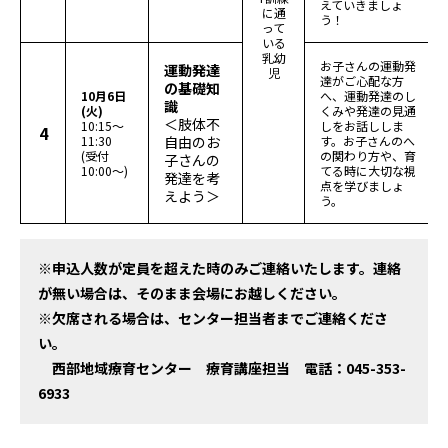
えていきましょ
に通
う！
って
いる
乳幼
お子さんの運動発
運動発達
児
達がご心配な方
の基礎知
10月6日
へ、運動発達のし
識
(火)
くみや発達の見通
＜肢体不
10:15～
しをお話ししま
4
11:30
自由のお
す。お子さんのへ
(受付
の関わり方や、育
子さんの
10:00～)
てる時に大切な視
発達を考
点を学びましょ
えよう＞
う。
※申込人数が定員を超えた時のみご連絡いたします。連絡
が無い場合は、そのまま会場にお越しください。
※欠席される場合は、センター担当者までご連絡くださ
い。
西部地域療育センター 療育講座担当 電話：045-353-
6933