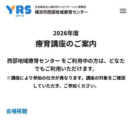
ー
コ
ン
メ
ニ
テ
ュ
ー
ン
2026
2026年度
ツ
療育講座のご案内
年
へ
ス
度
キ
西部地域療育センター をご利用中の方は、どなた
療
ッ
でもご利用いただけます。
育
プ
※
講座により参加の仕方が異なります。講座の対象をご確認
講
していただき、ご参加ください。
座
の
会場視聴
ご
案