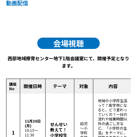
動画配信
内
2026
年
5
会場視聴
月
21
日
西部地域療育センター地下1階会議室にて、開催予定となり
by
ます。
webadmin2024
講座
開催日時
テーマ
対象
内容
No
地域の小学校生活
って？高学年にな
ると、どう変わっ
ていくの？一日の
流れや授業時間以
11月30日
幼児
外の過ごし方な
せんせい
(月)
～小
ど、「小学校の生
教えて！
10:15～
1
学校
活」をテーマに、
11:30
小学校生