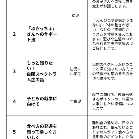
のお子さんへの接し方を言
覚士がお話しします。
幼児
「えんぴつやお箸がうまく
ない」「体の動きがぎこち
「ぶきっちょ」
い」などの『不器用さ』の
2
さんへのサポー
ニズムを体験を交えてお話
ます。遊びや生活の中で取
ト法
れられる工夫や支援のツー
ご紹介します。
もっと知りた
自閉スペクトラム症のこと
い！
幼児～
っと深く知りたい方向けに
3
自閉スペクトラ
小学生
の特徴や対応の考え方を深
頂く講座です。
ム症の話
就学に向けて、教育形態を
子どもの就学に
するポイントや、年長の1
4
年長児
向けて
大事にしたい準備について
します。
離乳食の進め方、日々の食
食べ方の発達を
あれこれ、悩んでいること
5
知って楽しくお
りませんか？？食べ方の発
食形態のポイント、介助の
いしく