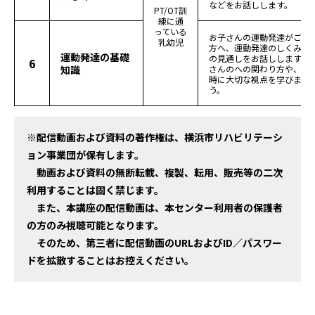
などをお話しします。
PT/OT訓
練に通
っている
お子さんの運動発達がご心
乳幼児
方へ、運動発達のしくみや
運動発達の基礎
の見通しをお話しします。
6
知識
さんのへの関わり方や、育
時に大切な視点を学びまし
う。
※配信動画および資料の著作権は、横浜市リハビリテーシ
ョン事業団が保有します。
動画および資料の無断転載、複製、転用、販売等の二次
利用することは固く禁じます。
また、本講座の配信動画は
、本センター利用者の保護者
の方のみ視聴可能
となります。
そのため、第三者に配信動画のURLおよびID／パスワー
ドを拡散することはお控えください。